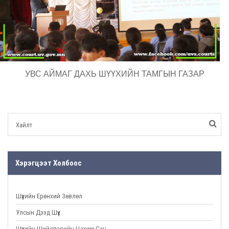
УВС АЙМАГ ДАХЬ ШҮҮХИЙН ТАМГЫН ГАЗАР
Хэрэгцээт Холбоос
Шүүхийн Ерөнхий Зөвлөл
Улсын Дээд Шүүх
Шүүхийн Шийдвэрийн Цахим Сан