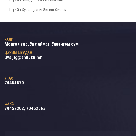
Шүүхийн Хуралдааны Явцын Систем
ХАЯГ
Монгол улс, Увс аймаг, Улаангом сум
ЦАХИМ ШУУДАН
uvs_tg@shuukh.mn
УТАС
70454570
ФАКС
70452202, 70452063