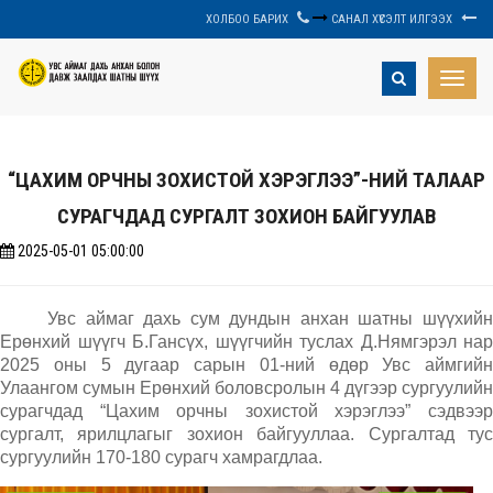
ХОЛБОО БАРИХ
САНАЛ ХҮСЭЛТ ИЛГЭЭХ
Toggle
naviga
“ЦАХИМ ОРЧНЫ ЗОХИСТОЙ ХЭРЭГЛЭЭ”-НИЙ ТАЛААР
СУРАГЧДАД СУРГАЛТ ЗОХИОН БАЙГУУЛАВ
2025-05-01 05:00:00
Увс аймаг дахь сум дундын анхан шатны шүүхийн
Ерөнхий шүүгч Б.Гансүх, шүүгчийн туслах Д.Нямгэрэл нар
2025 оны 5 дугаар сарын 01-ний өдөр Увс аймгийн
Улаангом сумын Ерөнхий боловсролын 4 дүгээр сургуулийн
сурагчдад “Цахим орчны зохистой хэрэглээ” сэдвээр
сургалт, ярилцлагыг зохион байгууллаа. Сургалтад тус
сургуулийн 170-180 сурагч хамрагдлаа.