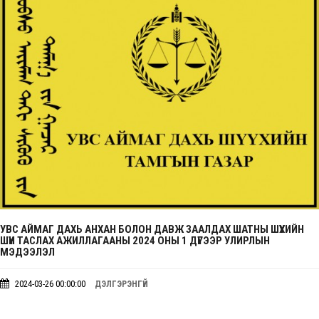
УВС АЙМАГ ДАХЬ АНХАН БОЛОН ДАВЖ ЗААЛДАХ ШАТНЫ ШҮҮХИЙН
ШҮҮН ТАСЛАХ АЖИЛЛАГААНЫ 2024 ОНЫ 1 ДҮГЭЭР УЛИРЛЫН
МЭДЭЭЛЭЛ
2024-03-26 00:00:00
ДЭЛГЭРЭНГҮЙ