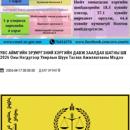
УВС АЙМГИЙН ЭРҮҮ, ИРГЭНИЙ ХЭРГИЙН ДАВЖ ЗААЛДАХ ШАТНЫ ШҮҮХ
2026 Оны Нэгдүгээр Улирлын Шүүн Таслах Ажиллагааны Мэдээ
2026-04-17 00:00:00
ДЭЛГЭРЭНГҮЙ