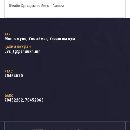
Шүүхийн Хуралдааны Явцын Систем
ХАЯГ
Монгол улс, Увс аймаг, Улаангом сум
ЦАХИМ ШУУДАН
uvs_tg@shuukh.mn
УТАС
70454570
ФАКС
70452202, 70452063