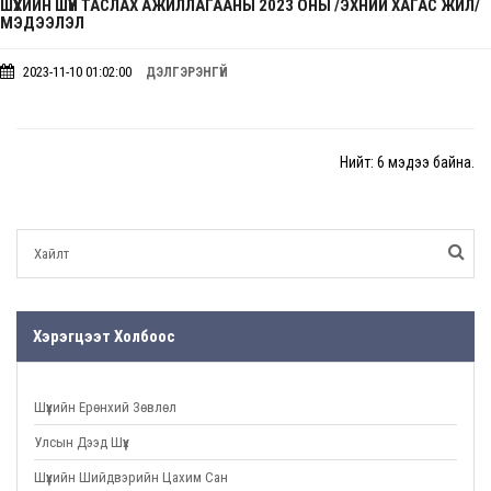
ШҮҮХИЙН ШҮҮН ТАСЛАХ АЖИЛЛАГААНЫ 2023 ОНЫ /ЭХНИЙ ХАГАС ЖИЛ/
МЭДЭЭЛЭЛ
2023-11-10 01:02:00
ДЭЛГЭРЭНГҮЙ
Нийт: 6 мэдээ байна.
Хэрэгцээт Холбоос
Шүүхийн Ерөнхий Зөвлөл
Улсын Дээд Шүүх
Шүүхийн Шийдвэрийн Цахим Сан