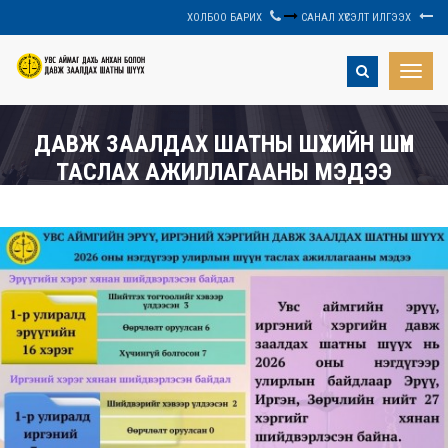
ХОЛБОО БАРИХ
САНАЛ ХҮСЭЛТ ИЛГЭЭХ
Toggle
naviga
ДАВЖ ЗААЛДАХ ШАТНЫ ШҮҮХИЙН ШҮҮН
ТАСЛАХ АЖИЛЛАГААНЫ МЭДЭЭ