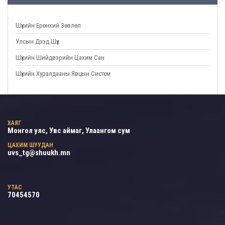
Шүүхийн Ерөнхий Зөвлөл
Улсын Дээд Шүүх
Шүүхийн Шийдвэрийн Цахим Сан
Шүүхийн Хуралдааны Явцын Систем
ХАЯГ
Монгол улс, Увс аймаг, Улаангом сум
ЦАХИМ ШУУДАН
uvs_tg@shuukh.mn
УТАС
70454570