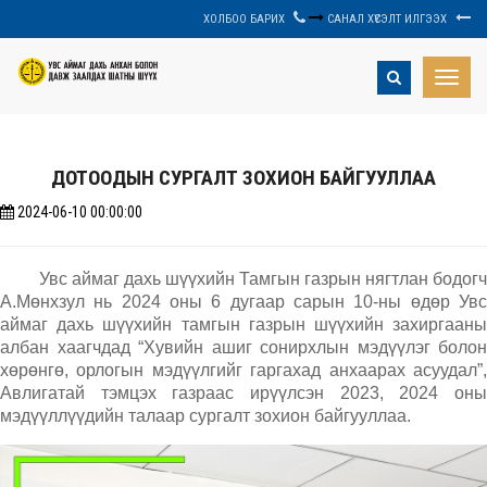
ХОЛБОО БАРИХ
САНАЛ ХҮСЭЛТ ИЛГЭЭХ
Toggle
naviga
ДОТООДЫН СУРГАЛТ ЗОХИОН БАЙГУУЛЛАА
2024-06-10 00:00:00
Увс аймаг дахь шүүхийн Тамгын газрын нягтлан бодогч
А.Мөнхзул нь 2024 оны 6 дугаар сарын 10-ны өдөр Увс
аймаг дахь шүүхийн тамгын газрын шүүхийн захиргааны
албан хаагчдад “Хувийн ашиг сонирхлын мэдүүлэг болон
хөрөнгө, орлогын мэдүүлгийг гаргахад анхаарах асуудал”,
Авлигатай тэмцэх газраас ирүүлсэн 2023, 2024 оны
мэдүүллүүдийн талаар сургалт зохион байгууллаа.