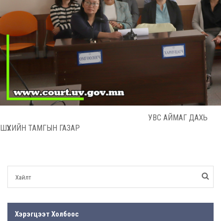
УВС АЙМАГ ДАХЬ
ШҮҮХИЙН ТАМГЫН ГАЗАР
Хэрэгцээт Холбоос