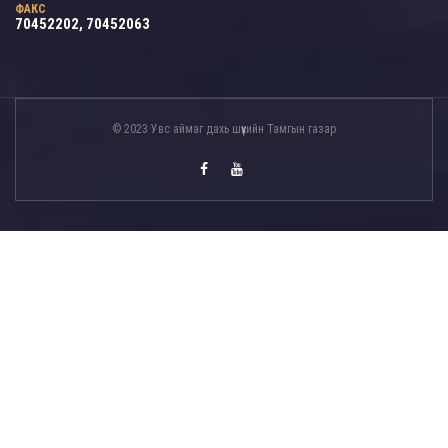
ФАКС
70452202, 70452063
© 2023 Увс аймаг дахь шүүхийн Тамгын газар